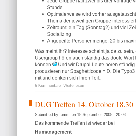
Jede Gruppe hält zwei bis drei Vorträge v
Stunde
Optimalerweise wird vorher ausgetausch
Thema der jeweiligen Gruppe interessier
Zeitraum: ein Tag (Sonntag?) und viel Ze
Socializing
Angepeilte Personenmenge: 20 bis maxi
Was meint Ihr? Interesse scheint ja da zu sein
Usergroup hören auch ständig das doofe Wort 
können
Und wir Drupal-Leute hören ständi
produzieren nur Spaghetticode =:D. Die Typo3
mit und denken sich Ihren Teil...
6 Kommentare
Weiterlesen
DUG Treffen 14. Oktober 18.30
Submitted by tommi on 18 September, 2008 - 20:03
Das kommende Treffen ist wieder bei
Humanagement