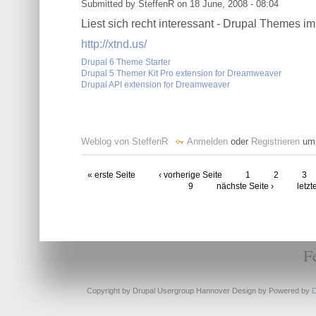
Submitted by SteffenR on 18 June, 2008 - 08:04
Liest sich recht interessant - Drupal Themes i
http://xtnd.us/
Drupal 6 Theme Starter
Drupal 5 Themer Kit Pro extension for Dreamweaver
Drupal API extension for Dreamweaver
Weblog von SteffenR
Anmelden
oder
Registrieren
um 
« erste Seite
‹ vorherige Seite
1
2
3
9
nächste Seite ›
letzt
F
Copyright by Drupal Usergroup Hannover Design by
Powered by
D