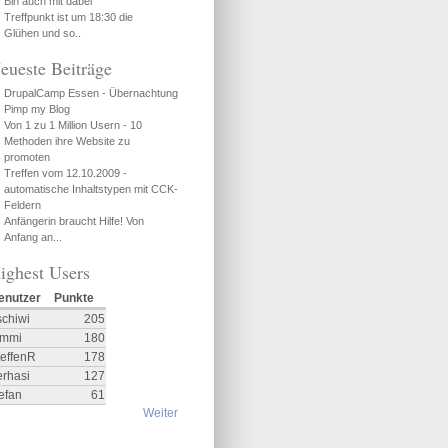
Bin auch mit dabei
Treffpunkt ist um 18:30 die
Glühen und so..
eueste Beiträge
DrupalCamp Essen - Übernachtung
Pimp my Blog
Von 1 zu 1 Million Usern - 10
Methoden ihre Website zu
promoten
Treffen vom 12.10.2009 -
automatische Inhaltstypen mit CCK-
Feldern
Anfängerin braucht Hilfe! Von
Anfang an...
ighest Users
enutzer
Punkte
schiwi
205
ommi
180
teffenR
178
erhasi
127
efan
61
Weiter