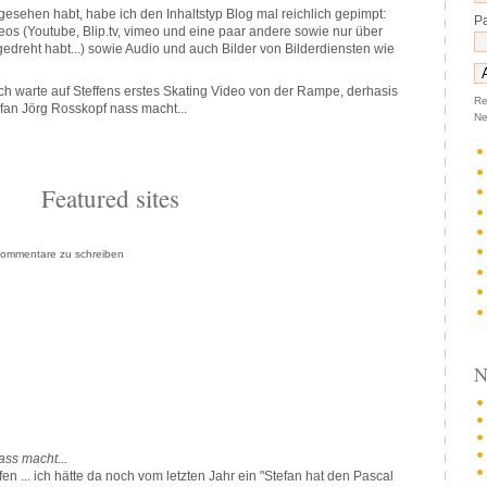
 gesehen habt, habe ich den Inhaltstyp Blog mal reichlich gepimpt:
P
eos (Youtube, Blip.tv, vimeo und eine paar andere sowie nur über
edreht habt...) sowie Audio und auch Bilder von Bilderdiensten wie
 Ich warte auf Steffens erstes Skating Video von der Rampe, derhasis
Re
fan Jörg Rosskopf nass macht...
Ne
Featured sites
ommentare zu schreiben
N
ass macht...
fen ... ich hätte da noch vom letzten Jahr ein "Stefan hat den Pascal