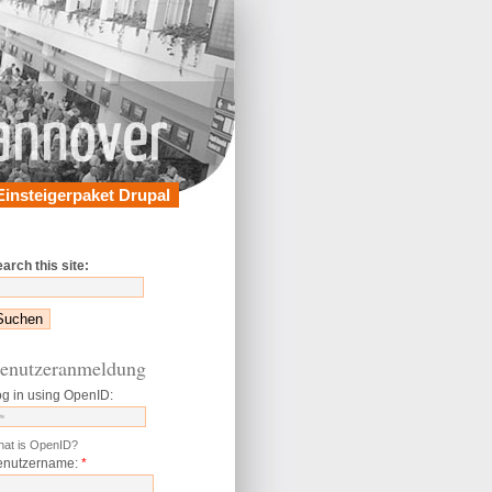
Einsteigerpaket Drupal
arch this site:
enutzeranmeldung
g in using OpenID:
at is OpenID?
enutzername:
*