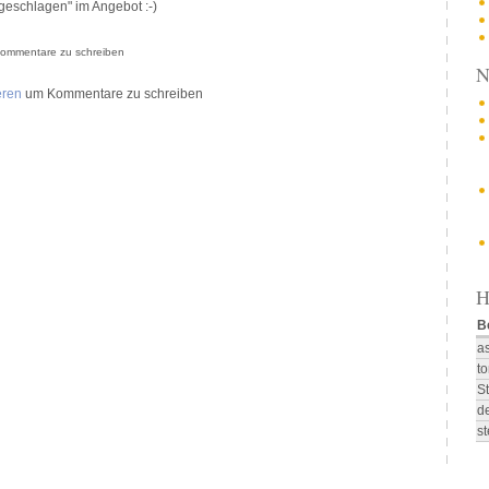
geschlagen" im Angebot :-)
ommentare zu schreiben
N
eren
um Kommentare zu schreiben
H
B
a
t
S
d
st