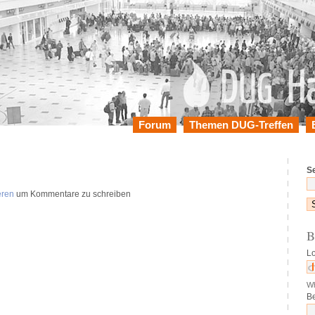
Forum
Themen DUG-Treffen
Se
eren
um Kommentare zu schreiben
B
Lo
Wh
B