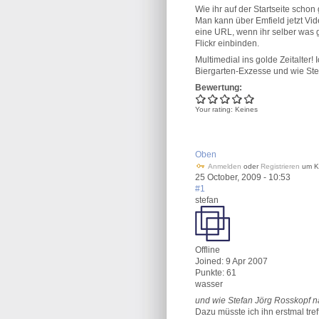
Wie ihr auf der Startseite schon
Man kann über Emfield jetzt Vid
eine URL, wenn ihr selber was g
Flickr einbinden.
Multimedial ins golde Zeitalter!
Biergarten-Exzesse und wie Ste
Bewertung:
Your rating:
Keines
Oben
Anmelden
oder
Registrieren
um K
25 October, 2009 - 10:53
#1
stefan
Offline
Joined:
9 Apr 2007
Punkte
: 61
wasser
und wie Stefan Jörg Rosskopf n
Dazu müsste ich ihn erstmal tref