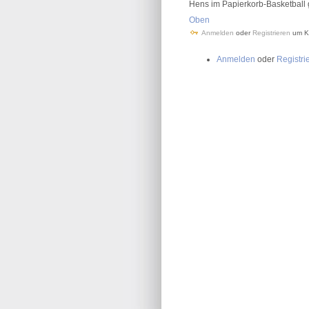
Hens im Papierkorb-Basketball 
Oben
Anmelden
oder
Registrieren
um K
Anmelden
oder
Registri