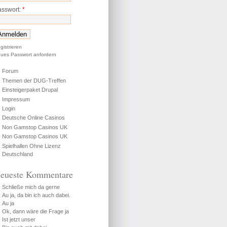
asswort:
*
gistrieren
ues Passwort anfordern
Forum
Themen der DUG-Treffen
Einsteigerpaket Drupal
Impressum
Login
Deutsche Online Casinos
Non Gamstop Casinos UK
Non Gamstop Casinos UK
Spielhallen Ohne Lizenz
Deutschland
eueste Kommentare
Schließe mich da gerne
Au ja, da bin ich auch dabei.
Au ja
Ok, dann wäre die Frage ja
Ist jetzt unser