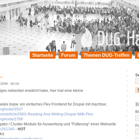
Startseite
Forum
Themen DUG-Treffen
..
S
 2008 - 00:19
iges nebenbei erwähnt habe, hier mal eine kleine
B
 wäre bspw. ein einfaches Flex Frontend für Drupal mit machbar..
.org/node/3507
B
com/article/2660-Reading-And-Writing-Drupal-With-Flex
.org/node/2768
tor / Cluster-Module für Auswertung und "Fütterung" einer Webseite
P
de/261340
-
HOT
Kit