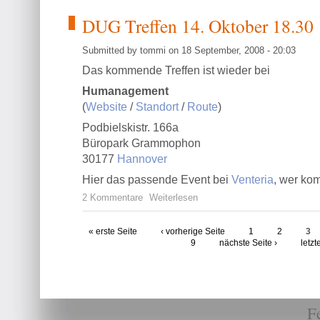
DUG Treffen 14. Oktober 18.30
Submitted by tommi on 18 September, 2008 - 20:03
Das kommende Treffen ist wieder bei
Humanagement
(
Website
/
Standort
/
Route
)
Podbielskistr. 166a
Büropark Grammophon
30177
Hannover
Hier das passende Event bei
Venteria
, wer kom
2 Kommentare
Weiterlesen
« erste Seite
‹ vorherige Seite
1
2
3
9
nächste Seite ›
letzt
F