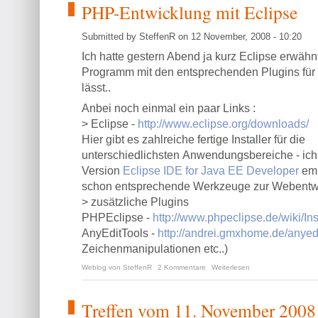
PHP-Entwicklung mit Eclipse
Submitted by SteffenR on 12 November, 2008 - 10:20
Ich hatte gestern Abend ja kurz Eclipse erwähn
Programm mit den entsprechenden Plugins für
lässt..
Anbei noch einmal ein paar Links :
> Eclipse -
http://www.eclipse.org/downloads/
Hier gibt es zahlreiche fertige Installer für die
unterschiedlichsten Anwendungsbereiche - ich 
Version
Eclipse IDE for Java EE Developer
emp
schon entsprechende Werkzeuge zur Webentwic
> zusätzliche Plugins
PHPEclipse -
http://www.phpeclipse.de/wiki/Ins
AnyEditTools -
http://andrei.gmxhome.de/anyedi
Zeichenmanipulationen etc..)
Weblog von SteffenR
2 Kommentare
Weiterlesen
Treffen vom 11. November 2008