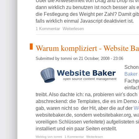
Über die Anwesenheit von Drag and Drop ist vi
dann wirklich zu benutzen ist noch besser als 
die Festlegung des Weight per Zahl? Damit gib
falls wirklich einmal Javascript deaktiviert ist.
1 Kommentar
Weiterlesen
Warum kompliziert - Website Ba
Submitted by tommi on 21 October, 2008 - 23:06
Schon 
Baker
Fachpr
einfac
treibt. Also dachte ich: na, probieren wir's do
abschreckend: die Templates, die es im Demo
gab, waren nicht so der Hit, aber die auf der
We
websitebaker.de, sondern websitebaker.org, w
voreiligen Schlüssen verleitete) aufgelisteten 
installiert und ein paar Seiten erstellt.
Weblog von tommi
1 Kommentar
Weiterlesen