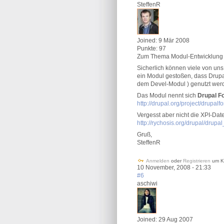
SteffenR
Joined:
9 Mär 2008
Punkte:
97
Zum Thema Modul-Entwicklung
Sicherlich können viele von uns
ein Modul gestoßen, dass Drupa
dem Devel-Modul ) genutzt wer
Das Modul nennt sich
Drupal Fo
http://drupal.org/project/drupalf
Vergesst aber nicht die XPI-Datei
http://rychosis.org/drupal/drupal
Gruß,
SteffenR
Anmelden
oder
Registrieren
um K
10 November, 2008 - 21:33
#6
aschiwi
Joined:
29 Aug 2007