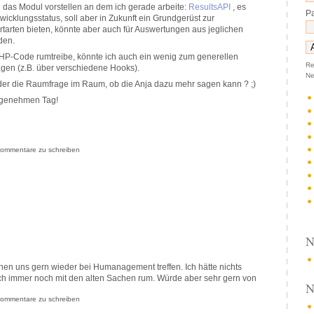
 das Modul vorstellen an dem ich gerade arbeite:
ResultsAPI
, es
P
wicklungsstatus, soll aber in Zukunft ein Grundgerüst zur
rtarten bieten, könnte aber auch für Auswertungen aus jeglichen
den.
PHP-Code rumtreibe, könnte ich auch ein wenig zum generellen
Re
agen (z.B. über verschiedene Hooks).
Ne
ieder die Raumfrage im Raum, ob die Anja dazu mehr sagen kann ? ;)
ngenehmen Tag!
ommentare zu schreiben
N
önnen uns gern wieder bei Humanagement treffen. Ich hätte nichts
ch immer noch mit den alten Sachen rum. Würde aber sehr gern von
N
ommentare zu schreiben