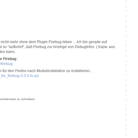
 nicht mehr ohne dem Plugin Firebug leben ... Ich bin gerade auf
l so "aufbohrt", daß Firebug zur Anzeige von DebugInfos ( bspw. aus
den kann..
r Firebug
:
orfirebug
 für den Firefox nach Modulinstallation zu installieren...
_for_firebug-0.0.5-fx.xpi
ommentare zu schreiben