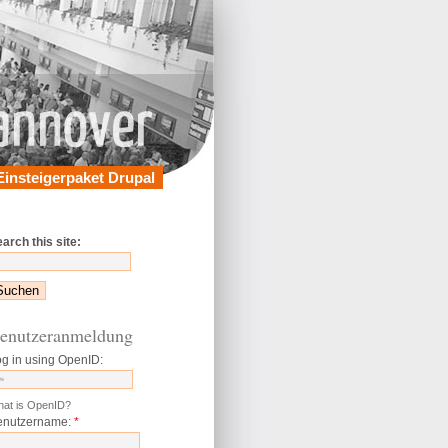
Einsteigerpaket Drupal
arch this site:
enutzeranmeldung
g in using OpenID:
at is OpenID?
enutzername:
*