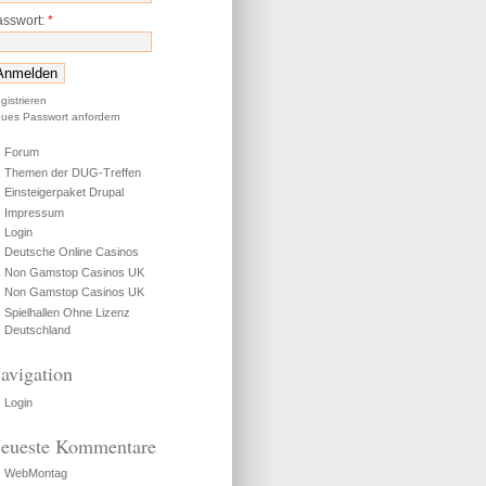
asswort:
*
gistrieren
ues Passwort anfordern
Forum
Themen der DUG-Treffen
Einsteigerpaket Drupal
Impressum
Login
Deutsche Online Casinos
Non Gamstop Casinos UK
Non Gamstop Casinos UK
Spielhallen Ohne Lizenz
Deutschland
avigation
Login
eueste Kommentare
WebMontag