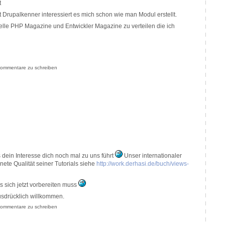
t
Drupalkenner interessiert es mich schon wie man Modul erstellt.
elle PHP Magazine und Entwickler Magazine zu verteilen die ich
ommentare zu schreiben
s dein Interesse dich noch mal zu uns führt
Unser internationaler
nete Qualität seiner Tutorials siehe
http://work.derhasi.de/buch/views-
es sich jetzt vorbereiten muss
sdrücklich willkommen.
ommentare zu schreiben