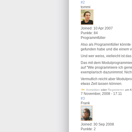
#2
tommi
Joined:
10 Apr 2007
Punkte:
84
Programmfüller
Also als Programmfüller könnte i
gefunden habe und die einem v
Und wer weiss, vielleicht ist das 
Das mit dem Modulprogrammieren
auf "Wie programmiere ich gener
exemplarisch dazunimmst. Nicht 
Vermutlich reicht aber Modulpro
etwas Zeit lassen können.
Anmelden
oder
Registrieren
um K
7 November, 2008 - 17:11
#3
Frank
Joined:
30 Sep 2008
Punkte:
2