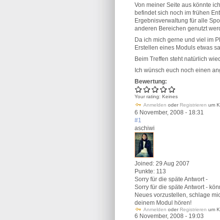
Von meiner Seite aus könnte ich
befindet sich noch im frühen Ent
Ergebnisverwaltung für alle Spo
anderen Bereichen genutzt wer
Da ich mich gerne und viel im 
Erstellen eines Moduls etwas s
Beim Treffen steht natürlich w
Ich wünsch euch noch einen a
Bewertung:
Your rating:
Keines
Anmelden
oder
Registrieren
um K
6 November, 2008 - 18:31
#1
aschiwi
Joined:
29 Aug 2007
Punkte:
113
Sorry für die späte Antwort -
Sorry für die späte Antwort - k
Neues vorzustellen, schlage mi
deinem Modul hören!
Anmelden
oder
Registrieren
um K
6 November, 2008 - 19:03