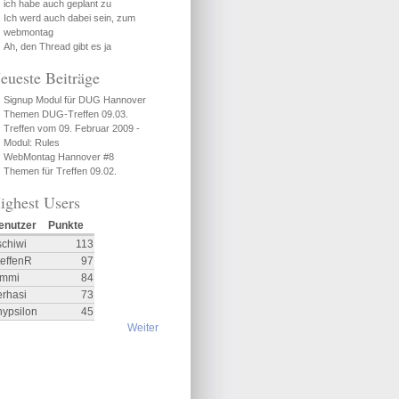
ich habe auch geplant zu
Ich werd auch dabei sein, zum
webmontag
Ah, den Thread gibt es ja
eueste Beiträge
Signup Modul für DUG Hannover
Themen DUG-Treffen 09.03.
Treffen vom 09. Februar 2009 -
Modul: Rules
WebMontag Hannover #8
Themen für Treffen 09.02.
ighest Users
enutzer
Punkte
schiwi
113
teffenR
97
ommi
84
erhasi
73
nypsilon
45
Weiter