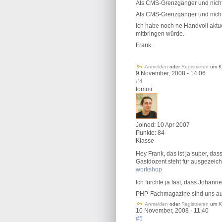
Als CMS-Grenzgänger und nich
Als CMS-Grenzgänger und nicht 
Ich habe noch ne Handvoll aktu
mitbringen würde.
Frank
Anmelden
oder
Registrieren
um K
9 November, 2008 - 14:06
#4
tommi
Joined:
10 Apr 2007
Punkte:
84
Klasse
Hey Frank, das ist ja super, das
Gastdozent steht für ausgezeich
workshop
Ich fürchte ja fast, dass Johann
PHP-Fachmagazine sind uns au
Anmelden
oder
Registrieren
um K
10 November, 2008 - 11:40
#5