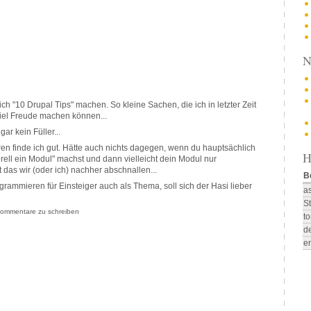
N
ch "10 Drupal Tips" machen. So kleine Sachen, die ich in letzter Zeit
iel Freude machen können...
gar kein Füller...
 finde ich gut. Hätte auch nichts dagegen, wenn du hauptsächlich
H
ell ein Modul" machst und dann vielleicht dein Modul nur
das wir (oder ich) nachher abschnallen...
B
grammieren für Einsteiger auch als Thema, soll sich der Hasi lieber
a
S
ommentare zu schreiben
t
d
e