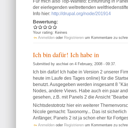
Für mich also Top-Wanted: Einführung in Panels
der eierlegenden weltrettenden weltfriedensti
Info hier:
http://drupal.org/node/201914
Bewertung:
Your rating:
Keines
Anmelden
oder
Registrieren
um Kommentare zu schre
Ich bin dafür! Ich habe in
Submitted by aschiwi on 4 February, 2008 - 09:37.
Ich bin dafür! Ich habe in Version 2 unserer F
heute im Laufe des Tages online) für die Starts
benutzt. Ausgegeben werden insgesamt 8 "Käs
Nodes, andere Views. Habe auch ein paar an
gesehen, z.B. mit Panels 2 die Ansicht "Bearb
Nichtsdestotrotz hier ein weiterer Themenvors
Nicole gemacht: Taxonomy... Das ist sicherlich
Anfänger, Panels 2 ist ja schon eher für Fortge
Anmelden
oder
Registrieren
um Kommentare zu schre