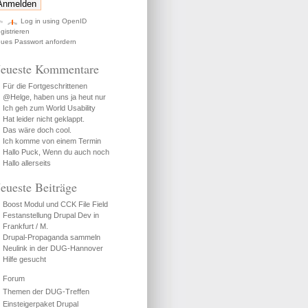
Log in using OpenID
gistrieren
ues Passwort anfordern
eueste Kommentare
Für die Fortgeschrittenen
@Helge, haben uns ja heut nur
Ich geh zum World Usability
Hat leider nicht geklappt.
Das wäre doch cool.
Ich komme von einem Termin
Hallo Puck, Wenn du auch noch
Hallo allerseits
eueste Beiträge
Boost Modul und CCK File Field
Festanstellung Drupal Dev in
Frankfurt / M.
Drupal-Propaganda sammeln
Neulink in der DUG-Hannover
Hilfe gesucht
Forum
Themen der DUG-Treffen
Einsteigerpaket Drupal