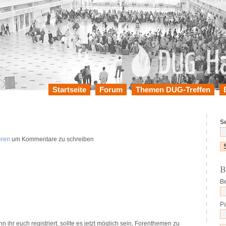
Startseite
Forum
Themen DUG-Treffen
S
eren
um Kommentare zu schreiben
B
B
P
ihr euch registriert, sollte es jetzt möglich sein, Forenthemen zu