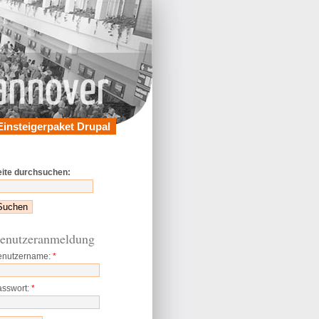
Einsteigerpaket Drupal
eite durchsuchen:
enutzeranmeldung
enutzername:
*
asswort:
*