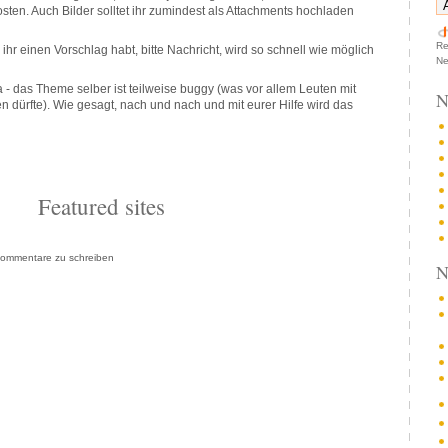
ten. Auch Bilder solltet ihr zumindest als Attachments hochladen
Re
ihr einen Vorschlag habt, bitte Nachricht, wird so schnell wie möglich
Ne
ha - das Theme selber ist teilweise buggy (was vor allem Leuten mit
N
n dürfte). Wie gesagt, nach und nach und mit eurer Hilfe wird das
Featured sites
ommentare zu schreiben
N