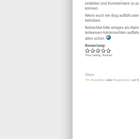
erstellen und Kommentare zu pos
können.
Wenn euch ein Bug auffällt oder 
behoben.
Betrachtet bitte einiges als Alp
teilweisen Adminrechten auffalle
alles schön.
Bewertung:
Your rating:
Keines
Oben
Anmelden
oder
Registrieren
um K