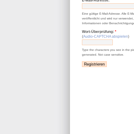
E-Mail-Adresse:
*
Eine gültige E-Mail-Adresse. Alle E-M
veröffentlicht und wird nur verwende
Informationen oder Benachrichtigunge
Wort-Überprüfung:
*
(
Audio-CAPTCHA abspielen
)
Type the characters you see in the pi
generated. Not case sensitive.