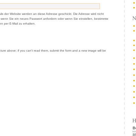
ails der Website werden an diese Adresse geschickt. Die Adresse wird nicht
N
t, wenn Sie ein neues Passwort anfordern oder wenn Sie einstellen, bestimmte
n per E-Mail zu erhalten.
cture above; if you can't read them, submit the form and a new image will be
H
B
a