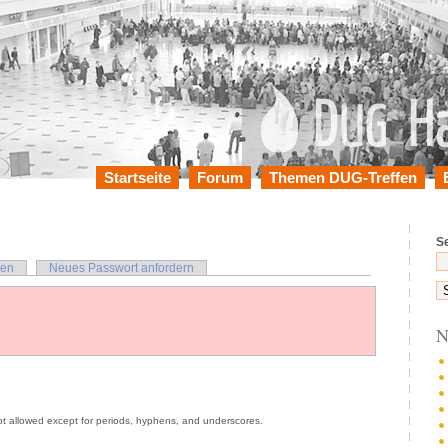
Startseite
Forum
Themen DUG-Treffen
S
en
Neues Passwort anfordern
N
ot allowed except for periods, hyphens, and underscores.