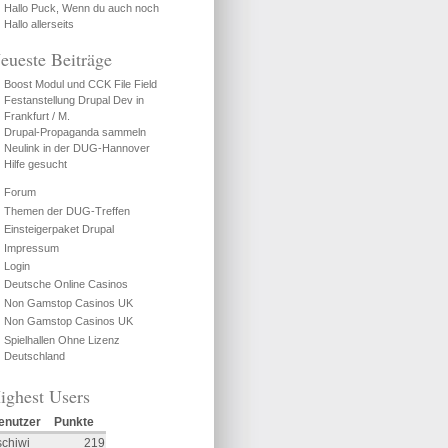
Hallo Puck, Wenn du auch noch
Hallo allerseits
eueste Beiträge
Boost Modul und CCK File Field
Festanstellung Drupal Dev in
Frankfurt / M.
Drupal-Propaganda sammeln
Neulink in der DUG-Hannover
Hilfe gesucht
Forum
Themen der DUG-Treffen
Einsteigerpaket Drupal
Impressum
Login
Deutsche Online Casinos
Non Gamstop Casinos UK
Non Gamstop Casinos UK
Spielhallen Ohne Lizenz
Deutschland
ighest Users
enutzer
Punkte
schiwi
219