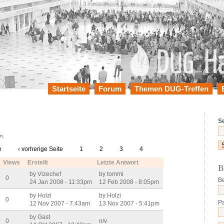
Startseite
Forum
Themen DUG-Treffen
S
m.
e
‹ vorherige Seite
1
2
3
4
Views
Erstellt
Letzte Antwort
B
by Vizechef
by tommi
0
B
24 Jan 2008 - 11:33pm
12 Feb 2008 - 8:05pm
by Holzi
by Holzi
0
P
12 Nov 2007 - 7:43am
13 Nov 2007 - 5:41pm
by Gast
0
n/v