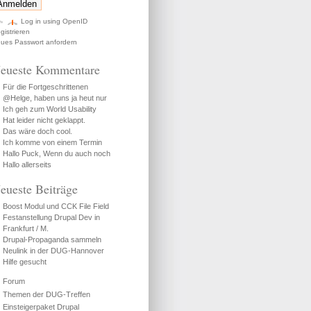
Log in using OpenID
gistrieren
ues Passwort anfordern
eueste Kommentare
Für die Fortgeschrittenen
@Helge, haben uns ja heut nur
Ich geh zum World Usability
Hat leider nicht geklappt.
Das wäre doch cool.
Ich komme von einem Termin
Hallo Puck, Wenn du auch noch
Hallo allerseits
eueste Beiträge
Boost Modul und CCK File Field
Festanstellung Drupal Dev in
Frankfurt / M.
Drupal-Propaganda sammeln
Neulink in der DUG-Hannover
Hilfe gesucht
Forum
Themen der DUG-Treffen
Einsteigerpaket Drupal