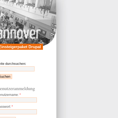
Einsteigerpaket Drupal
eite durchsuchen:
enutzeranmeldung
enutzername:
*
asswort:
*