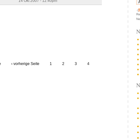
14 Okt 2007 - 12:40pm
Re
Ne
N
e
‹ vorherige Seite
1
2
3
4
N