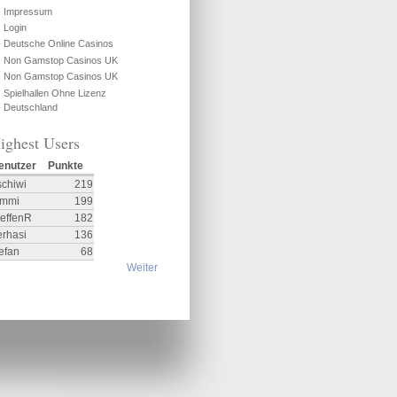
Impressum
Login
Deutsche Online Casinos
Non Gamstop Casinos UK
Non Gamstop Casinos UK
Spielhallen Ohne Lizenz
Deutschland
ighest Users
enutzer
Punkte
schiwi
219
ommi
199
teffenR
182
erhasi
136
efan
68
Weiter