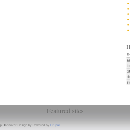
H
B
a
t
S
d
st
Featured sites
up Hannover Design by
Powered by
Drupal