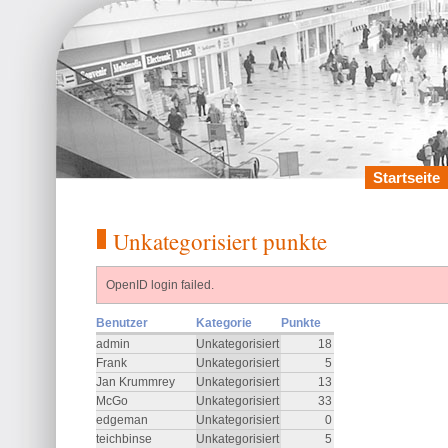
Startseite
Unkategorisiert punkte
OpenID login failed.
Benutzer
Kategorie
Punkte
admin
Unkategorisiert
18
Frank
Unkategorisiert
5
Jan Krummrey
Unkategorisiert
13
McGo
Unkategorisiert
33
edgeman
Unkategorisiert
0
teichbinse
Unkategorisiert
5