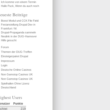
Ich komme von einem Termin
Hallo Puck, Wenn du auch noch
eueste Beiträge
Boost Modul und CCK File Field
Festanstellung Drupal Dev in
Frankfurt / M.
Drupal-Propaganda sammeln
Neulink in der DUG-Hannover
Hilfe gesucht
Forum
Themen der DUG-Treffen
Einsteigerpaket Drupal
Impressum
Login
Deutsche Online Casinos
Non Gamstop Casinos UK
Non Gamstop Casinos UK
Spielhallen Ohne Lizenz
Deutschland
ighest Users
enutzer
Punkte
schiwi
219