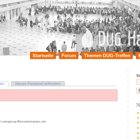
Startseite
Forum
Themen DUG-Treffen
S
en
Neues Passwort anfordern
N
r usergroup-Benutzernamen ein.