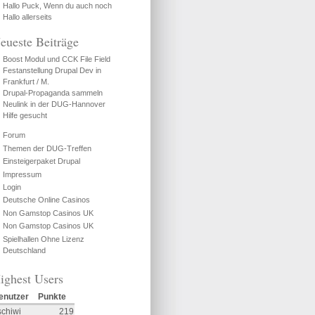
Hallo Puck, Wenn du auch noch
Hallo allerseits
eueste Beiträge
Boost Modul und CCK File Field
Festanstellung Drupal Dev in
Frankfurt / M.
Drupal-Propaganda sammeln
Neulink in der DUG-Hannover
Hilfe gesucht
Forum
Themen der DUG-Treffen
Einsteigerpaket Drupal
Impressum
Login
Deutsche Online Casinos
Non Gamstop Casinos UK
Non Gamstop Casinos UK
Spielhallen Ohne Lizenz
Deutschland
ighest Users
enutzer
Punkte
schiwi
219