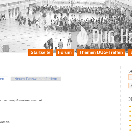
Startseite
Forum
Themen DUG-Treffen
S
en
Neues Passwort anfordern
N
r usergroup-Benutzernamen ein.
ort an.