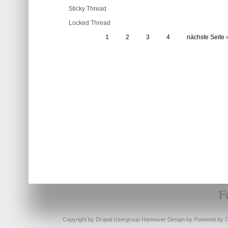
Sticky Thread
Locked Thread
1
2
3
4
nächste Seite 
F
Copyright by Drupal Usergroup Hannover Design by
Powered by
D