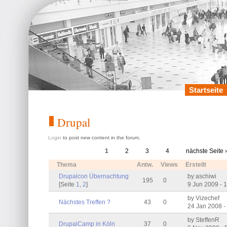
Startseite
Drupal
Login
to post new content in the forum.
1
2
3
4
nächste Seite 
Thema
Antw.
Views
Erstellt
Drupalcon Übernachtung
by aschiwi
195
0
[Seite
1
,
2
]
9 Jun 2009 - 
by Vizechef
Nächstes Treffen ?
43
0
24 Jan 2008 -
by SteffenR
DrupalCamp in Köln
37
0