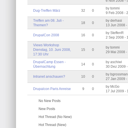
6 Nov 2008 -
by tommi
Dug-Treffen März
32
0
9 Feb 2008 - 
Treffen am 08. Juli -
by derhasi
18
0
Themen?
13 Jun 2008 -
by SteffenR
DrupalCon 2008
16
0
2 Sep 2008 -
Views Workshop
by tommi
Dienstag, 10. Juni 2008,
15
0
29 Mai 2008 -
17:30 Uhr
DrupalCamp Essen -
by aschiwi
14
0
Übernachtung
30 Dez 2009 
by bgrossma
Intranet anschauen?
10
0
27 Jan 2009 
by McGo
Drupalcon Paris Anreise
9
0
17 Jul 2009 -
No New Posts
New Posts
Hot Thread (No New)
Hot Thread (New)