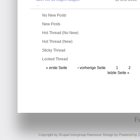
...
No New Posts
New Posts
Hot Thread (No New)
Hot Thread (New)
Sticky Thread
Locked Thread
« erste Seite
‹ vorherige Seite
1
2
letzte Seite »
F
Copyright by Drupal Usergroup Hannover Design by
Powered by
D