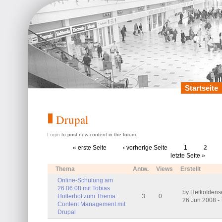
Startseite
Drupal
Login
to post new content in the forum.
« erste Seite
‹ vorherige Seite
1
2
letzte Seite »
Thema
Antw.
Views
Erstellt
Online-Schulung am
26.06.08 mit Tobias
by HeikoIden
Hölterhof zum Thema:
3
0
26 Jun 2008 -
Content Management mit
Drupal