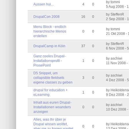
by tommi
Aussen hui...
4
0
5 Aug 2008 - 
by SteffenR
DrupalCon 2008
16
0
2 Sep 2008 - 
Menu Block - endlich
by tommi
hierarchische Menüs
0
0
21 Okt 2008 -
erstellen
by SteffenR
DrupalCamp in Köln
37
0
6 Nov 2008 - 
Ganz cooles Drupal-
by aschiwi
Installationsprofil -
1
0
11 Nov 2008 -
ProsePoint
D5 Snippet, um
by aschiwi
collapsible fieldsets
3
0
4 Dez 2008 - 
eigene classes zu geben
drupal for education +
by HeikoIden
1
0
eLearning
9 Dez 2008 - 
Inhalt aus euren Drupal-
by aschiwi
Installationen woanders
0
0
10 Dez 2008 -
anzeigen
Alles, was Ihr über je
Drupal wissen wolltet,
by HeikoIden
0
0
aber nie zu fragen wagtet
12 Dez 2008 -