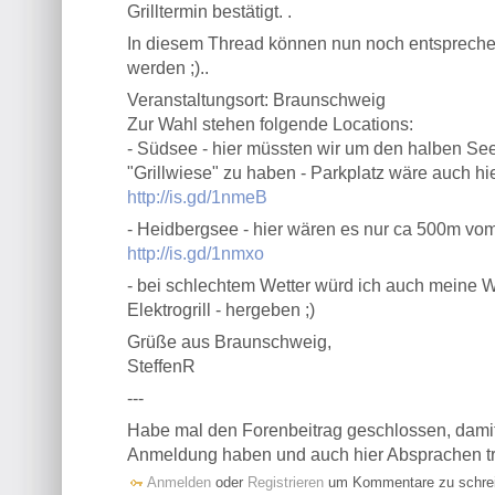
Grilltermin bestätigt. .
In diesem Thread können nun noch entspreche
werden ;)..
Veranstaltungsort: Braunschweig
Zur Wahl stehen folgende Locations:
- Südsee - hier müssten wir um den halben Se
"Grillwiese" zu haben - Parkplatz wäre auch hi
http://is.gd/1nmeB
- Heidbergsee - hier wären es nur ca 500m vom 
http://is.gd/1nmxo
- bei schlechtem Wetter würd ich auch meine 
Elektrogrill - hergeben ;)
Grüße aus Braunschweig,
SteffenR
---
Habe mal den Forenbeitrag geschlossen, damit 
Anmeldung haben und auch hier Absprachen tre
Anmelden
oder
Registrieren
um Kommentare zu schre