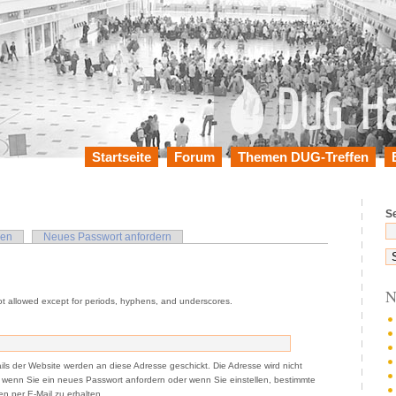
Startseite
Forum
Themen DUG-Treffen
S
en
Neues Passwort anfordern
N
ot allowed except for periods, hyphens, and underscores.
ails der Website werden an diese Adresse geschickt. Die Adresse wird nicht
t, wenn Sie ein neues Passwort anfordern oder wenn Sie einstellen, bestimmte
n per E-Mail zu erhalten.