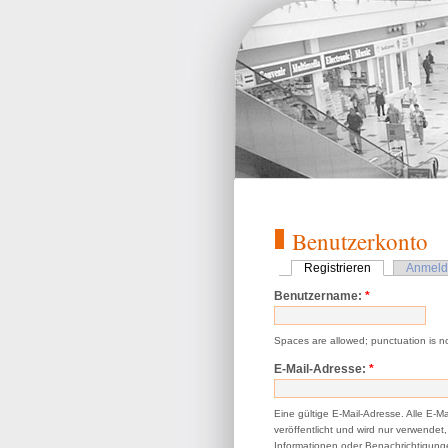
Benutzerkonto
Registrieren
Anmeld
Benutzername:
*
Spaces are allowed; punctuation is n
E-Mail-Adresse:
*
Eine gültige E-Mail-Adresse. Alle E-M
veröffentlicht und wird nur verwende
Informationen oder Benachrichtigunge