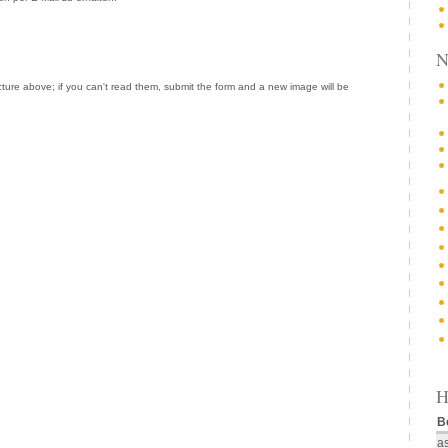
N
cture above; if you can't read them, submit the form and a new image will be
H
B
a