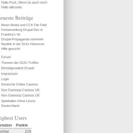
Hallo Puck, Wenn du auch noch
Hallo allerseits
eueste Beiträge
Boost Modul und CCK File Field
Festanstellung Drupal Dev in
Frankfurt / M.
Drupal-Propaganda sammeln
Neulink in der DUG-Hannover
Hilfe gesucht
Forum
Themen der DUG-Treffen
Einsteigerpaket Drupal
Impressum
Login
Deutsche Online Casinos
Non Gamstop Casinos UK
Non Gamstop Casinos UK
Spielhallen Ohne Lizenz
Deutschland
ighest Users
enutzer
Punkte
schiwi
219