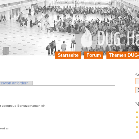
Startseite
Forum
Themen DUG-
S
sswort anfordern
N
r usergroup-Benutzernamen ein.
ort an.