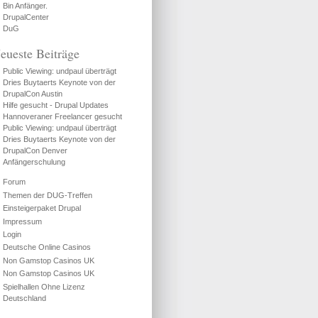
Bin Anfänger.
DrupalCenter
DuG
eueste Beiträge
Public Viewing: undpaul überträgt
Dries Buytaerts Keynote von der
DrupalCon Austin
Hilfe gesucht - Drupal Updates
Hannoveraner Freelancer gesucht
Public Viewing: undpaul überträgt
Dries Buytaerts Keynote von der
DrupalCon Denver
Anfängerschulung
Forum
Themen der DUG-Treffen
Einsteigerpaket Drupal
Impressum
Login
Deutsche Online Casinos
Non Gamstop Casinos UK
Non Gamstop Casinos UK
Spielhallen Ohne Lizenz
Deutschland